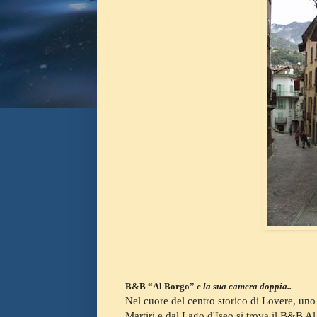
B&B “Al Borgo”
e la sua camera doppia..
Nel cuore del centro storico di Lovere, uno 
Martiri e dal Lago d'Iseo si trova il B&B A