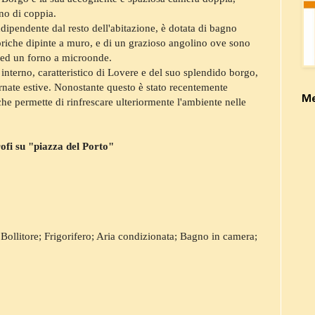
no di coppia.
ipendente dal resto dell'abitazione, è dotata di bagno
oriche dipinte a muro, e di un grazioso angolino ove sono
e ed un forno a microonde.
 interno, caratteristico di Lovere e del suo splendido borgo,
rnate estive. Nonostante questo è stato recentemente
M
che permette di rinfrescare ulteriormente l'ambiente nelle
ofi su "piazza del Porto"
ollitore; Frigorifero; Aria condizionata; Bagno in camera;