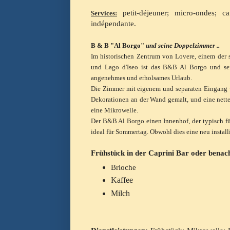
petit-déjeuner; micro-ondes; caf
Services:
indépendante.
B & B "Al Borgo"
und seine Doppelzimmer ..
Im historischen Zentrum von Lovere, einem der sc
und Lago d'Iseo ist das B&B Al Borgo und se
angenehmes und erholsames Urlaub
.
Die Zimmer mit eigenem und separaten Eingang v
Dekorationen an der Wand gemalt, und eine nette
eine Mikrowelle.
Der B&B Al Borgo einen Innenhof, der typisch fü
ideal für Sommertag. Obwohl dies eine neu installi
Frühstück
in der Caprini Bar oder benac
Brioche
Kaffee
Milch