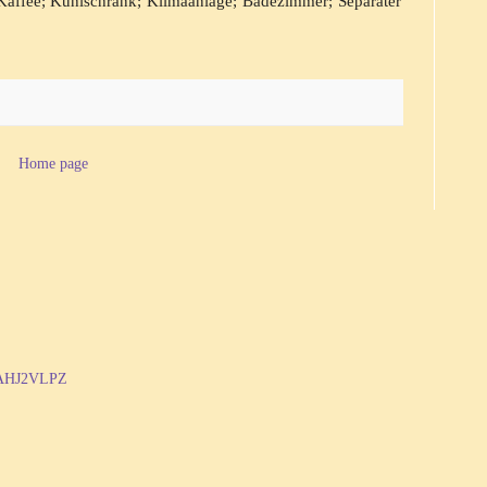
Kaffee; Kühlschrank; Klimaanlage; Badezimmer; Separater
Home page
C1AHJ2VLPZ