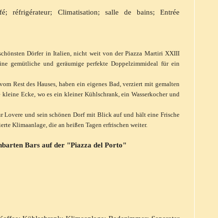
é; réfrigérateur; Climatisation; salle de bains; Entrée
hönsten Dörfer in Italien, nicht weit von der Piazza Martiri XXIII
ine gemütliche und geräumige perfekte Doppelzimmideal f
ür ein
om Rest des Hauses, haben ein eigenes Bad, verziert mit gemalten
 kleine Ecke, wo es ein kleiner Kühlschrank, ein Wasserkocher und
r Lovere und sein schönen Dorf mit Blick auf und hält eine Frische
erte Klimaanlage, die an heißen Tagen erfrischen weiter.
hbarten Bars auf der "Piazza del Porto"