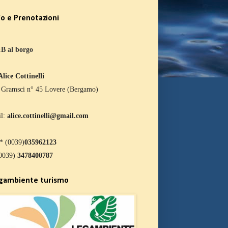
fo e Prenotazioni
B al borgo
Alice Cottinelli
 Gramsci n° 45 Lovere (Bergamo)
l:
alice.cottinelli@gmail.com
.* (0039)
035962123
(0039)
3478400787
gambiente turismo