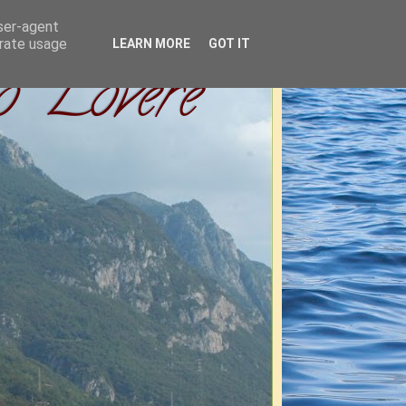
user-agent
erate usage
LEARN MORE
GOT IT
o" Lovere