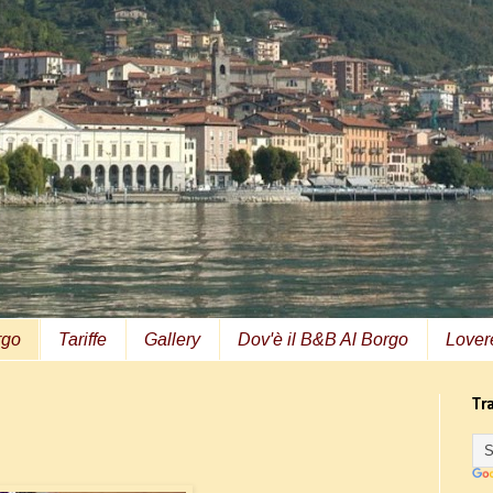
rgo
Tariffe
Gallery
Dov'è il B&B Al Borgo
Lover
Tr