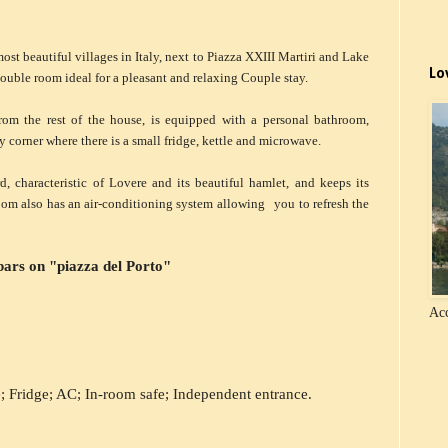
most beautiful villages in Italy, next to Piazza XXIII Martiri and Lake
Lo
ouble room ideal for a pleasant and relaxing Couple stay.
from
the rest of the house, is equipped with a personal bathroom,
y corner where there is a small fridge, kettle and microwave.
characteristic of Lovere and its beautiful hamlet, and keeps its
oom also has an air-conditioning system allowing you to refresh the
bars on "piazza del Porto"
Acc
; Fridge;
AC
; In-room safe; Independent entrance.