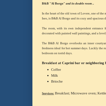
B&B "Al Borgo"
and its double room ..
In the heart of the old town of Lovere, one of the 
Iseo, is B&B Al Borgo and its cozy and spacious d
The room, with its own independent
entrance 
decorated with painted wall paintings, and a lovel
The B&B Al Borgo overlooks an inner courtyard, 
freshness ideal for hot summer days. Luckly the r
bedroom on torrid days.
Breakfast at Caprini bar or neighboring 
Coffee
Milk
Brioche
Breakfast; Microwave oven; Kettle
Services: