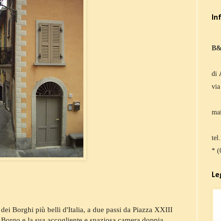
In
B&
di
via
mai
tel
* 
Le
dei Borghi più belli d'Italia, a due passi da Piazza XXIII
l Borgo e la sua accogliente e spaziosa camera doppia,