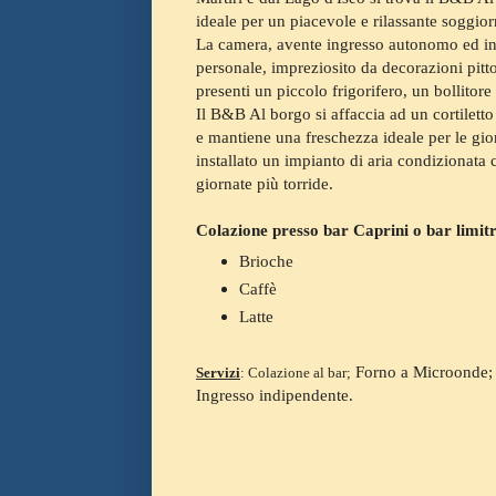
ideale per un piacevole e rilassante soggior
La camera, avente ingresso autonomo ed ind
personale, impreziosito da decorazioni pitt
presenti un piccolo frigorifero, un bollitor
Il B&B Al borgo si affaccia ad un cortiletto
e mantiene una freschezza ideale per le gio
installato un impianto di aria condizionata 
giornate più torride.
Colazione presso bar Caprini o bar limitr
Brioche
Caffè
Latte
Forno a Microonde; B
Servizi
: Colazione al bar;
Ingresso indipendente.